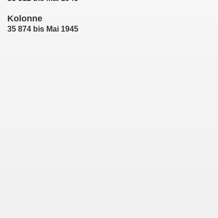
Kolonne
35 874 bis Mai 1945
nt 42
nt 72
nt 97
t 114
t 115
 Abt.52