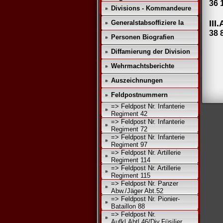
36 
Divisions - Kommandeure
III
Generalstabsoffiziere Ia
38 
Personen Biografien
Diffamierung der Division
Wehrmachtsberichte
Auszeichnungen
Feldpostnummern
=> Feldpost Nr. Infanterie
Regiment 42
=> Feldpost Nr. Infanterie
Regiment 72
=> Feldpost Nr. Infanterie
Regiment 97
=> Feldpost Nr. Artillerie
Regiment 114
=> Feldpost Nr. Artillerie
Regiment 115
=> Feldpost Nr. Panzer
Abw./Jäger Abt.52
=> Feldpost Nr. Pionier-
Bataillon 88
=> Feldpost Nr.
Aufkl.Abtl.46/Div.Füsilier