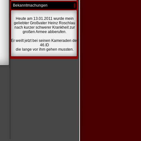
Bekanntmachungen
Heute am 13.01.2011 wurde mein
geliebter Großvater Heinz Roschlau
nach kurzer schwerer Krankheit zur
großen Armee abberufen.
Er weilt jetzt bei seinen Kameraden der
46.ID
die lange vor ihm gehen mussten.