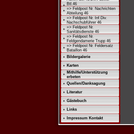
Btl.46
=> Feldpost Nr. Nachrichten
Abteilung 46
=> Feldpost Nr. Inf.Div.
Nachschubführer 46
=> Feldpost Nr.
Sanitätsdienste 46
=> Feldpost Nr.
Feldgendamerie Trupp 46
=> Feldpost Nr. Feldersatz
Bataillon 46
Bildergalerie
Karten
Mithilfe/Unterstützung
erbeten
Quellen/Danksagung
Literatur
Gästebuch
Links
Impressum Kontakt