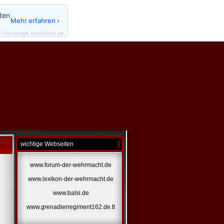
den
Mehr erfahren ›
y homepage-baukasten.de
wichtige Webseiten
www.forum-der-wehrmacht.de
www.lexikon-der-wehrmacht.de
www.balsi.de
www.grenadierregiment162.de.tl