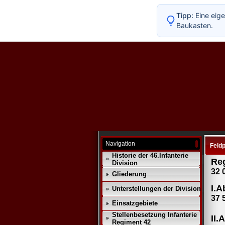
Tipp:
Eine eige
Baukasten.
Navigation
Feldp
Historie der 46.Infanterie
Re
Division
32 
Gliederung
I.A
Unterstellungen der Division
37 
Einsatzgebiete
Stellenbesetzung Infanterie
II.
Regiment 42