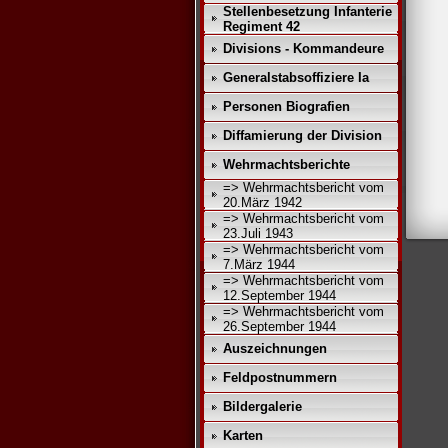
Stellenbesetzung Infanterie
Regiment 42
Divisions - Kommandeure
Generalstabsoffiziere Ia
Personen Biografien
Diffamierung der Division
Wehrmachtsberichte
=> Wehrmachtsbericht vom
20.März 1942
=> Wehrmachtsbericht vom
23.Juli 1943
=> Wehrmachtsbericht vom
7.März 1944
=> Wehrmachtsbericht vom
12.September 1944
=> Wehrmachtsbericht vom
26.September 1944
Auszeichnungen
Feldpostnummern
Bildergalerie
Karten