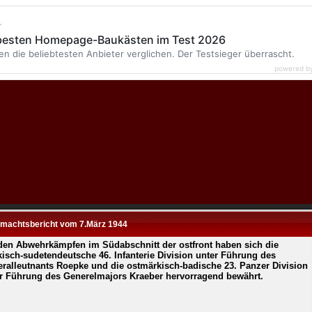
r
 besten Homepage-Baukästen im Test 2026
en die beliebtesten Anbieter verglichen. Der Testsieger überrascht.
powered b
machtsbericht vom 7.März 1944
den Abwehrkämpfen im Südabschnitt der ostfront haben sich die
kisch-sudetendeutsche 46. Infanterie Division unter Führung des
ralleutnants Roepke und die ostmärkisch-badische 23. Panzer Division
r Führung des Generelmajors Kraeber hervorragend bewährt.