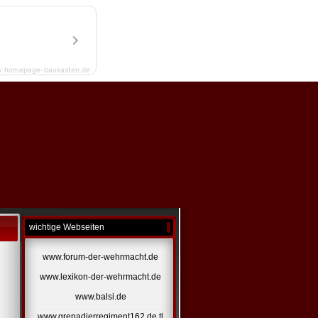
y homepage-baukasten.de
wichtige Webseiten
www.forum-der-wehrmacht.de
www.lexikon-der-wehrmacht.de
www.balsi.de
www.grenadierregiment162.de.tl