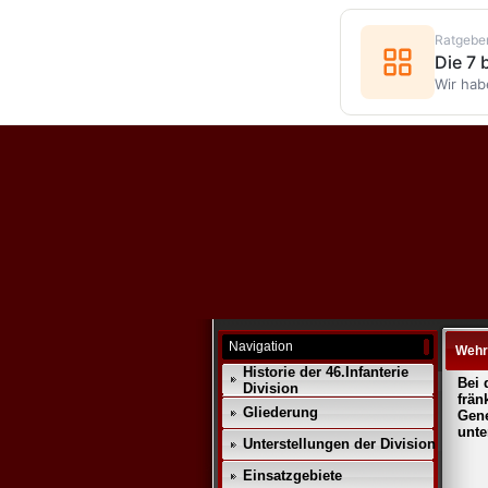
Ratgebe
Die 7
Wir hab
Navigation
Wehr
Historie der 46.Infanterie
Bei 
Division
frän
Gliederung
Gene
unte
Unterstellungen der Division
Einsatzgebiete