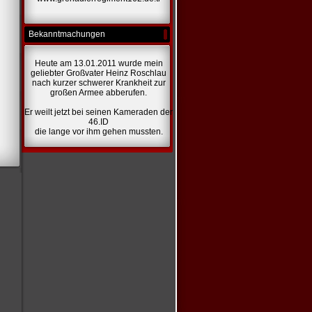
Bekanntmachungen
Heute am 13.01.2011 wurde mein
geliebter Großvater Heinz Roschlau
nach kurzer schwerer Krankheit zur
großen Armee abberufen.
Er weilt jetzt bei seinen Kameraden der
46.ID
die lange vor ihm gehen mussten.